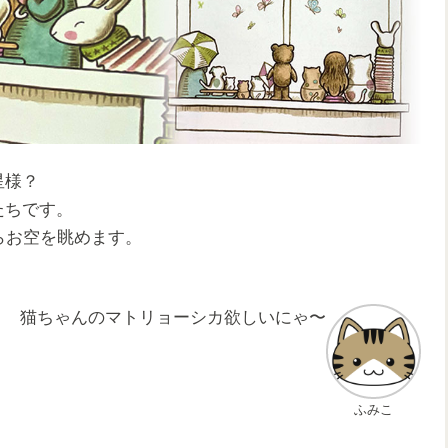
星様？
たちです。
らお空を眺めます。
猫ちゃんのマトリョーシカ欲しいにゃ〜
ふみこ