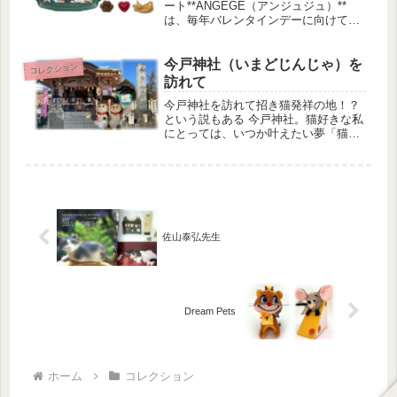
ート**ANGEGE（アンジュジュ）**
は、毎年バレンタインデーに向けて発
売される、ゴンチャロフ製菓の人気チ
ョコレートシリーズ。👉 紙箱タイプと
缶タイプの2種類展開👉 コレクション
今戸神社（いまどじんじゃ）を
コレクション
心をくすぐる可愛さが...
訪れて
今戸神社を訪れて招き猫発祥の地！？
という説もある 今戸神社。猫好きな私
にとっては、いつか叶えたい夢「猫神
社を建立する」ための下調べ（！？）
として、ずっと気になっていた場所で
す。初めて訪れたのは 2017年1月。雑
誌などで何度も目にしていて、...
佐山泰弘先生
Dream Pets
ホーム
コレクション