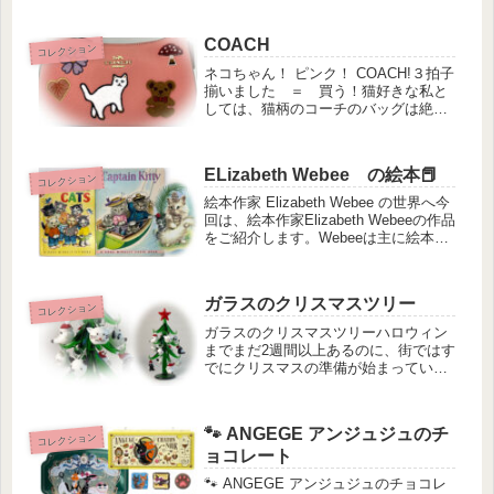
かけた新作情報。それが今回の「猫だ
んご」でした。すぐに**佐山康弘**先生
のオンラインストアをチェック――し
COACH
コレクション
かし、結果は…👉 すでに完売出...
ネコちゃん！ ピンク！ COACH!３拍子
揃いました ＝ 買う！猫好きな私と
しては、猫柄のコーチのバッグは絶対
に買いです！！COACHというブランド
については皆さんご存知だと思います
が、1941年にニューヨーク・マンハッ
ELizabeth Webee の絵本📕
タンで創業の革工房を...
コレクション
絵本作家 Elizabeth Webee の世界へ今
回は、絵本作家Elizabeth Webeeの作品
をご紹介します。Webeeは主に絵本の
イラストを手がけた作家で、その優し
く温かみのあるタッチは、見る人の心
をふっと和ませてくれます。出会い...
ガラスのクリスマスツリー
コレクション
ガラスのクリスマスツリーハロウィン
までまだ2週間以上あるのに、街ではす
でにクリスマスの準備が始まっていま
す。アメリカのテレビショッピングで
は、夏頃からゴージャスなガラスオー
ナメントが並び始め、お店のディスプ
🐾 ANGEGE アンジュジュのチ
レイも少しずつクリスマスカラーに
コレクション
ョコレート
染...
🐾 ANGEGE アンジュジュのチョコレ