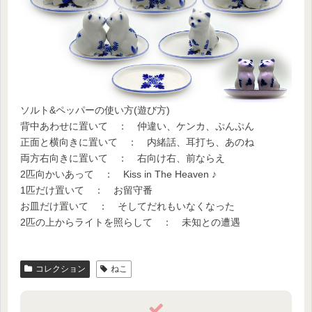
ソルト&ペッパーの使い方(遊び方)
背中あわせに置いて ： 仲違い、ケンカ、ぷんぷん
正面と横向きに置いて ： 内緒話、耳打ち、あのね
両方右向きに置いて ： 右向け右、前ならえ
2匹向かいあって ： Kiss in The Heaven ♪
1匹だけ置いて ： お留守番
お皿だけ置いて ： そしてだれもいなくなった
2匹の上からライトを照らして ： 未知との遭遇
コレクション
ねこ