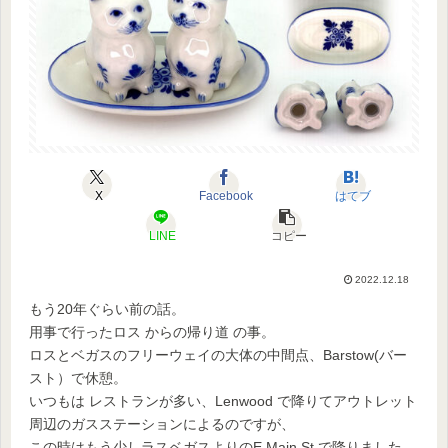
X
Facebook
はてブ
LINE
コピー
2022.12.18
もう20年ぐらい前の話。
用事で行ったロス からの帰り道 の事。
ロスとベガスのフリーウェイの大体の中間点、Barstow(バー
スト）で休憩。
いつもは レストランが多い、Lenwood で降りてアウトレット
周辺のガスステーションによるのですが、
この時はもう少しラスベガスよりのE Main St.で降りました。