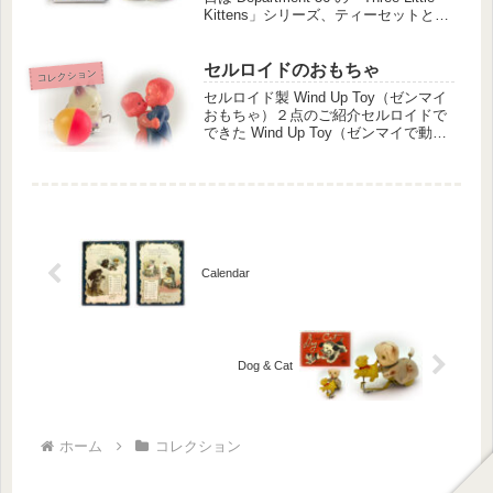
Kittens」シリーズ、ティーセットとフ
ォトフレームをご紹介します。出会い
はラスベガスの直営店で20...
セルロイドのおもちゃ
コレクション
セルロイド製 Wind Up Toy（ゼンマイ
おもちゃ）２点のご紹介セルロイドで
できた Wind Up Toy（ゼンマイで動く
おもちゃ） を２点ご紹介します。どち
らのおもちゃにも Occupied Japan（オ
キュパイド・ジャパン）と記さ...
Calendar
Dog & Cat
ホーム
コレクション