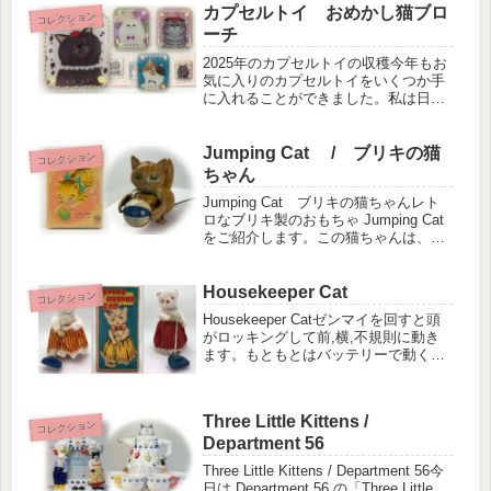
んが動物担当篠崎さんが子供担当2人で
カプセルトイ おめかし猫ブロ
コレクション
1枚の絵を仕上げて...
ーチ
2025年のカプセルトイの収穫今年もお
気に入りのカプセルトイをいくつか手
に入れることができました。私は日本
に一時帰国する際、必ず街中のカプセ
ルトイをチェックします。猫モチーフ
や好きなキャラクターを探すのは、宝
Jumping Cat / ブリキの猫
コレクション
探しのようでワクワクします。最近...
ちゃん
Jumping Cat ブリキの猫ちゃんレト
ロなブリキ製のおもちゃ Jumping Cat
をご紹介します。この猫ちゃんは、
ebayのオークションで見つけて購入し
ました。 Jumping Catハンドルを手で
握る、あるいは洗濯バサミをつまむ...
Housekeeper Cat
コレクション
Housekeeper Catゼンマイを回すと頭
がロッキングして前,横,不規則に動き
ます。もともとはバッテリーで動くブ
リキのおもちゃを集めていたのですが
金額が高く、好きなものは$350 から
＄500ぐらいします。掃除機をかける
Three Little Kittens /
猫もリストの中...
コレクション
Department 56
Three Little Kittens / Department 56今
日は Department 56 の「Three Little