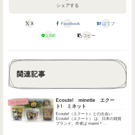
シェアする
X
Facebook
はてブ
LINE
コピー
関連記事
Ecoute! minette エクー
コレクション
ト! ミネット
Ecoute!（エクート）との出会い
Ecoute!（エクート） は、日本の雑貨
ブランド。作者は marini＊
monteany（野田智裕さんと篠崎真裕さ
んの共同制作ユニット）です。野田さ