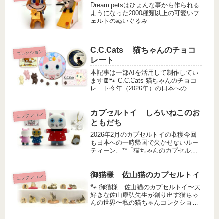
Dream petsはひょんな事から作られる
ようになった2000種類以上の可愛いフ
ェルトのぬいぐるみ
C.C.Cats 猫ちゃんのチョコ
コレクション
レート
本記事は一部AIを活用して制作してい
ます🍫🐾 C.C.Cats 猫ちゃんのチョコ
レート今年（2026年）の日本への一時
帰国で、またまた可愛い猫ちゃんとの
運命的な出会いがありました✨場所は
実家近くのスーパー。何気なくバレン
カプセルトイ しろいねこのお
コレクション
タインコーナーを歩い...
ともだち
2026年2月のカプセルトイの収穫今回
も日本への一時帰国で欠かせないルー
ティーン、**「猫ちゃんのカプセルト
イ探し」**をしっかり楽しんできまし
た。今は大満足…と言いたいところで
すが、実は今回、2度ほどしっかり嘆き
御猫様 佐山猫のカプセルトイ
コレクション
ました（笑）■ 嘆きその①...
🐾 御猫様 佐山猫のカプセルトイ〜大
好きな佐山康弘先生が創り出す猫ちゃ
んの世界〜私の猫ちゃんコレクション
の中から、お気に入りの一品をご紹介
します。昔から機会があればカプセル