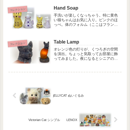
トイをチェックしていた私。ドールハ
Hand Soap
ウスが好きなこともあって、ミニチ
コレクション
ュ...
手洗いが楽しくなっちゃう。特に黄色
い猫ちゃんはお気に入り。ピンクのほ
っぺ。体のフォルム（ここはフランス
語で）可愛さが増しますね。ある日ス
トレス発散で買い物に出かけました。
たまにはデパートメントを探索して み
Table Lamp
るのも良いと思い、目的地はモール
コレクション
に...
オレンジ色の灯りが、くつろぎの空間
を演出。ちょっと気取ってお部屋に飾
ってみました。夜になるとシニアのお
友達の家では、お部屋を薄暗くしてラ
ンプをいくつかともします。なんてお
しゃれな、まるで映画のワンシーン。
ジャズやクラシック が流れていそ
う。...
jELLYCAT ぬいぐるみ
Victorian Cat シンブル LENOX