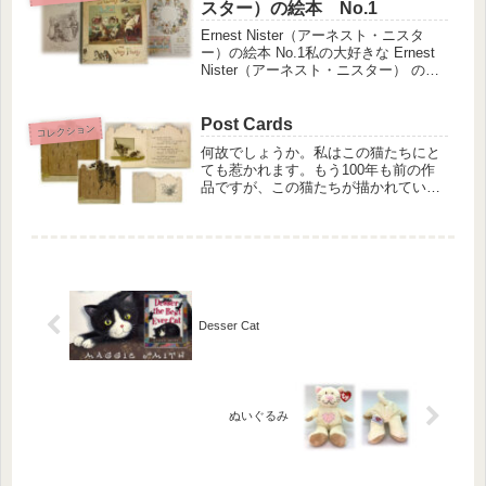
スター）の絵本 No.1
Ernest Nister（アーネスト・ニスタ
ー）の絵本 No.1私の大好きな Ernest
Nister（アーネスト・ニスター） の絵
本をご紹介します。ドイツ出身のニス
ターはロンドンを拠点に活動し、生涯
で 2000冊を超える絵本の出版 に...
Post Cards
コレクション
何故でしょうか。私はこの猫たちにと
ても惹かれます。もう100年も前の作
品ですが、この猫たちが描かれている
ポストカードや絵本は買わずはいられ
ません。日本のなめねこが流行するず
っと前から擬人化した猫絵は人気があ
りました。現在でもeBayのオーク...
Desser Cat
ぬいぐるみ