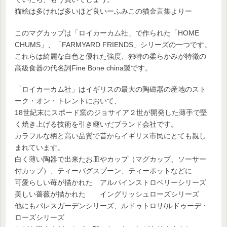
猫絵は多ければ多いほど良いーふみこの猫金言集よりー
このマグカップは「ロイカーカム社」で作られた「HOME
CHUMS」、「FARMYARD FRIENDS」シリーズの一つです。
これらは綺麗な白色と優れた強度、独特の柔らかみが特徴の
高級食器の代名詞Fine Bone china製です。
「ロイカーカム社」はイギリスの最大の陶磁器の産地のスト
ーク・オン・トレントにおいて、
18世紀末にスポード窯のジョサイア２世が開発した薄手で堅
く焼き上げる技術を引き継いだブランド会社です。
カラフルな柄と高い品質で昔からイギリス市民にとても親し
まれています。
白く薄い陶器で出来たお皿やカップ（マグカップ、ソーサー
付カップ）、ティーバグスプーン、ティーポットなどに
可愛らしい苺が描かれた アルパインストロベリーシリーズ
美しい薔薇が描かれた イングリッシュローズシリーズ
他にもパレスガーデンシリーズ、ルドゥトロサ/ルドゥーデ・
ローズシリーズ