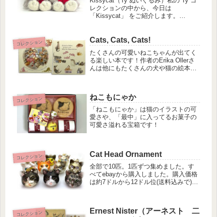
Kissycat（Ty ぬいぐるみ）私の Ty コ
レクションの中から、今日は
「Kissycat」 をご紹介します。
Kissycatとの出会い初めてこの子に出
会ったのは、地元のディスカウントス
トア 「TUESDAY MORNING」。（現
Cats, Cats, Cats!
コレクション
在...
たくさんの可愛いねこちゃんが出てく
る楽しい本です！作者のErika Ollerさ
んは他にもたくさんの犬や猫の絵本を
書いていらっしゃます。また彼女の作
品は関連グッズもたくさん販売されて
います。
ねこもにゃか
コレクション
「ねこもにゃか」は猫のイラストの可
愛さや、「最中」に入ってるお菓子の
可愛さ溢れる宝箱です！
Cat Head Ornament
コレクション
全部で10匹。1匹ずつ集めました。す
べてebayから購入しました。購入価格
は約7ドルから12ドル位(送料込みで)猫
ちゃんの柄や色それぞれ違いますハン
ドペイントなので 丁寧に塗られている
ものや雑なものがあります。ガラス製
Ernest Nister（アーネスト 二
なので取り扱いは要注意...
コレクション